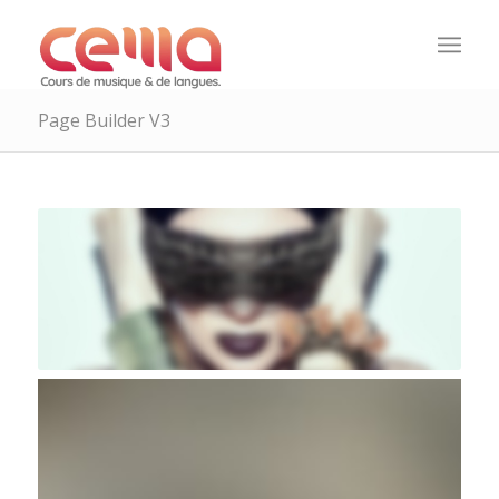
Page Builder V3