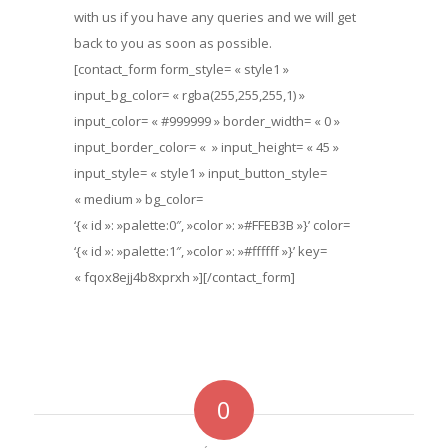
with us if you have any queries and we will get
back to you as soon as possible.
[contact_form form_style= « style1 »
input_bg_color= « rgba(255,255,255,1) »
input_color= « #999999 » border_width= « 0 »
input_border_color= « » input_height= « 45 »
input_style= « style1 » input_button_style=
« medium » bg_color=
‘{« id »: »palette:0″, »color »: »#FFEB3B »}’ color=
‘{« id »: »palette:1″, »color »: »#ffffff »}’ key=
« fqox8ejj4b8xprxh »][/contact_form]
0